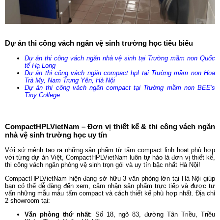
Dự án thi công vách ngăn vệ sinh trường học tiêu biểu
Dự án thi công vách ngăn nhà vệ sinh tại Trường mầm non Quốc
tế Hạ Long
Dự án thi công vách ngăn compact hpl tại Trường mầm non Hoa
Trà My, Nam Trung Yên, Hà Nội
Dự án thi công vách ngăn compact tại Trường mầm non BEE's
Tiny College
CompactHPLVietNam – Đơn vị thiết kế & thi công vách ngăn
nhà vệ sinh trường học uy tín
Với sứ mệnh tạo ra những sản phẩm từ tấm compact linh hoạt phù hợp
với từng dự án Việt, CompactHPLVietNam luôn tự hào là đơn vị thiết kế,
thi công vách ngăn phòng vệ sinh trọn gói và uy tín bậc nhất Hà Nội!
CompactHPLVietNam hiện đang sở hữu 3 văn phòng lớn tại Hà Nội giúp
bạn có thể dễ dàng đến xem, cảm nhận sản phẩm trực tiếp và được tư
vấn những mẫu màu tấm compact và cách thiết kế phù hợp nhất. Địa chỉ
2 showroom tại:
Văn phòng thứ nhất
: Số 18, ngõ 83, đường Tân Triều, Triều