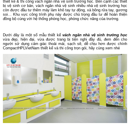
thiết kế & thi công vách ngăn nhà vệ sinh trường học. Bên cạnh các thiết
bị vệ sinh cơ bản, vách ngăn nhà vệ sinh nhiều nhà vệ sinh trường học
còn được đầu tư thêm máy làm khô tay tự động, xà bông rửa tay, gương
soi… Khu vực công trình phụ này được chú trọng đầu tư để hoàn thiện
đồng bộ cùng với hệ thống phòng học, phòng chức năng của trường.
Dưới đây là một số mẫu thiết kế
vách ngăn nhà vệ sinh trường học
vừa đẹp, hiện đại, vừa được trang bị tiện nghi đầy đủ, đem đến cho
người sử dụng cảm giác thoải mái, sạch sẽ, dễ chịu hơn được chính
CompactHPLVietNam thiết kế và thi công trọn gói, hãy cùng xem nhé