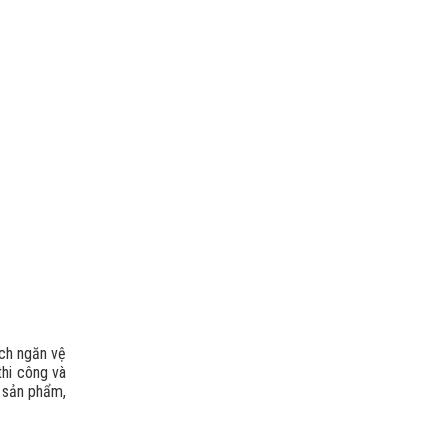
ách ngăn vệ
thi công và
g sản phẩm,