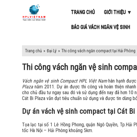
TRANG CHỦ
GIỚI THIỆU ▼
BÁO GIÁ VÁCH NGĂN VỆ SINH
Trang chủ
»
Đại Lý
»
Thi công vách ngăn compact tại Hải Phòng
Thi công vách ngăn vệ sinh compac
Vách ngăn vệ sinh Compact HPL Việt Nam
hân hạnh được 
Plaza
năm 2011. Dự án được thi công và hoàn thiện nhanh 
cho chủ đầu tư ngay sau đó và sử dụng đến nay đã hơn 10 nă
Cát Bi Plaza vẫn đạt tiêu chuẩn sử dụng và được tin dùng b
Dự án vách vệ sinh compact tại Cát Bi
Tọa lạc tại số 1 Lê Hồng Phong, quận Ngô Quyền, Tp.Hải 
tốc Hà Nội – Hải Phòng khoảng 5km.