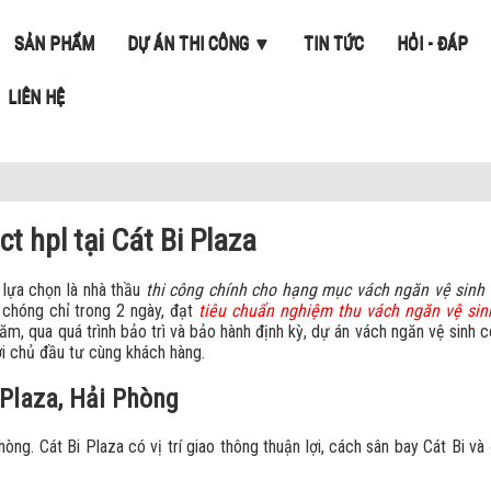
SẢN PHẨM
DỰ ÁN THI CÔNG ▼
TIN TỨC
HỎI - ĐÁP
LIÊN HỆ
t hpl tại Cát Bi Plaza
lựa chọn là nhà thầu
thi công chính cho hạng mục vách ngăn vệ sinh 
chóng chỉ trong 2 ngày, đạt
tiêu chuẩn nghiệm thu vách ngăn vệ sin
m, qua quá trình bảo trì và bảo hành định kỳ, dự án vách ngăn vệ sinh 
ởi chủ đầu tư cùng khách hàng.
 Plaza, Hải Phòng
Phòng.
Cát Bi Plaza
có vị trí giao thông thuận lợi, cách sân bay Cát Bi v